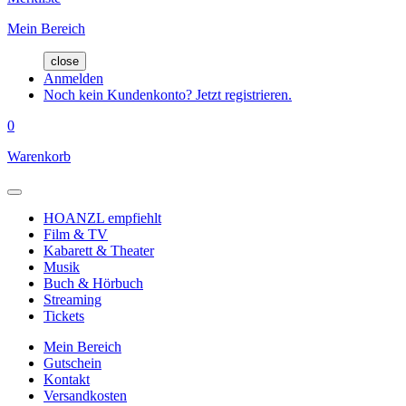
Mein Bereich
close
Anmelden
Noch kein Kundenkonto? Jetzt registrieren.
0
Warenkorb
HOANZL empfiehlt
Film & TV
Kabarett & Theater
Musik
Buch & Hörbuch
Streaming
Tickets
Mein Bereich
Gutschein
Kontakt
Versandkosten