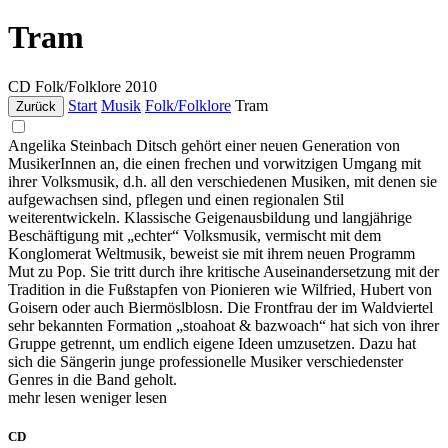
Tram
CD
Folk/Folklore
2010
Start
Musik
Folk/Folklore
Tram
Zurück
Angelika Steinbach Ditsch gehört einer neuen Generation von
MusikerInnen an, die einen frechen und vorwitzigen Umgang mit
ihrer Volksmusik, d.h. all den verschiedenen Musiken, mit denen sie
aufgewachsen sind, pflegen und einen regionalen Stil
weiterentwickeln. Klassische Geigenausbildung und langjährige
Beschäftigung mit „echter“ Volksmusik, vermischt mit dem
Konglomerat Weltmusik, beweist sie mit ihrem neuen Programm
Mut zu Pop. Sie tritt durch ihre kritische Auseinandersetzung mit der
Tradition in die Fußstapfen von Pionieren wie Wilfried, Hubert von
Goisern oder auch Biermöslblosn. Die Frontfrau der im Waldviertel
sehr bekannten Formation „stoahoat & bazwoach“ hat sich von ihrer
Gruppe getrennt, um endlich eigene Ideen umzusetzen. Dazu hat
sich die Sängerin junge professionelle Musiker verschiedenster
Genres in die Band geholt.
mehr lesen
weniger lesen
CD