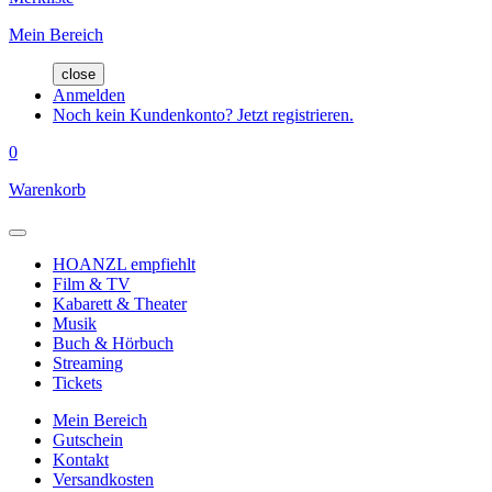
Mein Bereich
close
Anmelden
Noch kein Kundenkonto? Jetzt registrieren.
0
Warenkorb
HOANZL empfiehlt
Film & TV
Kabarett & Theater
Musik
Buch & Hörbuch
Streaming
Tickets
Mein Bereich
Gutschein
Kontakt
Versandkosten