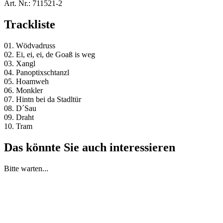
Art. Nr.:
711521-2
Trackliste
01. Wödvadruss
02. Ei, ei, ei, de Goaß is weg
03. Xangl
04. Panoptixschtanzl
05. Hoamweh
06. Monkler
07. Hintn bei da Stadltür
08. D´Sau
09. Draht
10. Tram
Das könnte Sie auch interessieren
Bitte warten...