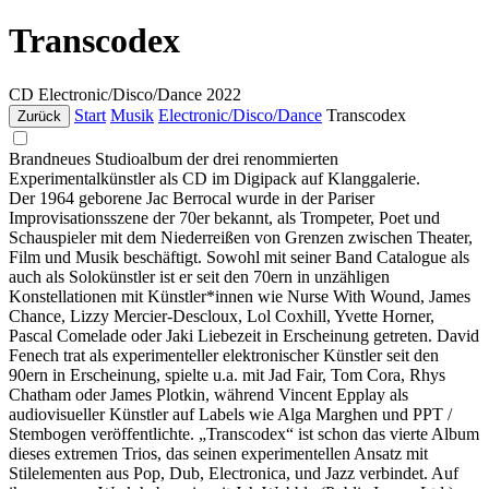
Transcodex
CD
Electronic/Disco/Dance
2022
Start
Musik
Electronic/Disco/Dance
Transcodex
Zurück
Brandneues Studioalbum der drei renommierten
Experimentalkünstler als CD im Digipack auf Klanggalerie.
Der 1964 geborene Jac Berrocal wurde in der Pariser
Improvisationsszene der 70er bekannt, als Trompeter, Poet und
Schauspieler mit dem Niederreißen von Grenzen zwischen Theater,
Film und Musik beschäftigt. Sowohl mit seiner Band Catalogue als
auch als Solokünstler ist er seit den 70ern in unzähligen
Konstellationen mit Künstler*innen wie Nurse With Wound, James
Chance, Lizzy Mercier-Descloux, Lol Coxhill, Yvette Horner,
Pascal Comelade oder Jaki Liebezeit in Erscheinung getreten. David
Fenech trat als experimenteller elektronischer Künstler seit den
90ern in Erscheinung, spielte u.a. mit Jad Fair, Tom Cora, Rhys
Chatham oder James Plotkin, während Vincent Epplay als
audiovisueller Künstler auf Labels wie Alga Marghen und PPT /
Stembogen veröffentlichte. „Transcodex“ ist schon das vierte Album
dieses extremen Trios, das seinen experimentellen Ansatz mit
Stilelementen aus Pop, Dub, Electronica, und Jazz verbindet. Auf