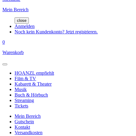
Mein Bereich
close
Anmelden
Noch kein Kundenkonto? Jetzt registrieren.
0
Warenkorb
HOANZL empfiehlt
Film & TV
Kabarett & Theater
Musik
Buch & Hörbuch
Streaming
Tickets
Mein Bereich
Gutschein
Kontakt
Versandkosten