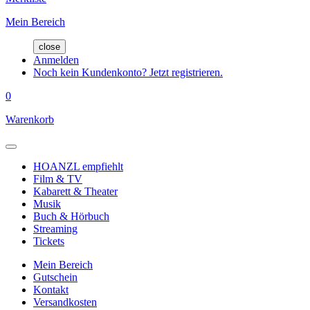
Mein Bereich
close
Anmelden
Noch kein Kundenkonto? Jetzt registrieren.
0
Warenkorb
HOANZL empfiehlt
Film & TV
Kabarett & Theater
Musik
Buch & Hörbuch
Streaming
Tickets
Mein Bereich
Gutschein
Kontakt
Versandkosten