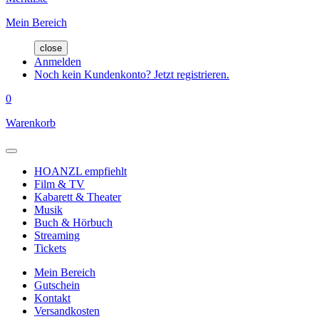
Mein Bereich
close
Anmelden
Noch kein Kundenkonto? Jetzt registrieren.
0
Warenkorb
HOANZL empfiehlt
Film & TV
Kabarett & Theater
Musik
Buch & Hörbuch
Streaming
Tickets
Mein Bereich
Gutschein
Kontakt
Versandkosten