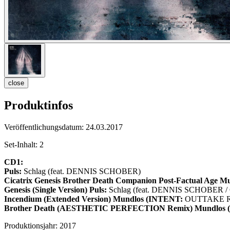
close
Produktinfos
Veröffentlichungsdatum:
24.03.2017
Set-Inhalt:
2
CD1:
Puls:
Schlag (feat. DENNIS SCHOBER)
Cicatrix
Genesis
Brother Death
Companion
Post-Factual Age
Mu
Genesis (Single Version)
Puls:
Schlag (feat. DENNIS SCHOBER / C
Incendium (Extended Version)
Mundlos (INTENT:
OUTTAKE R
Brother Death (AESTHETIC PERFECTION Remix)
Mundlos
Produktionsjahr:
2017