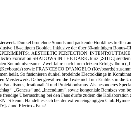
eisterwerk. Dunkel brodelnde Sounds und packende Hooklines treffen a
inklusive 16-seitigem Booklet. Inklusive der über 30-minütigen Bonus-
ARY EXPERIMENTS), AESTHETIC PERFECTION, INTENT:OUTTA
 Electro-Formation SHADOWS IN THE DARK, kurz [:SITD:] seitdem (int
en Sounduniversums. Zwei Jahre nach ihrem letzten Erfolgsalbum („Dunk
ards) sowie FRANCESCO D“ANGELO (Keyboards) zusammenarbeitet
ommen heißt. So fusionieren dunkel brodelnde Electroklänge in Kombin
en Meisterwerk. Dabei gewähren die Texte nicht nur Einblick in die Unt
Fanatismus, Irrationalität und Protektionismus. Als besonderes Speci
s:Schlag“, „Genesis“ und „Incendium“, sowie kongeniale Remixes 
ige Überraschung bei den Fans dürfte zudem die Kollaboration
ennt. Handelt es sich bei der extrem eingängigen Club-Hymne „Puls:
:]- / und Electro - Fans!