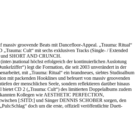
uf massiv groovende Beats mit Dancefloor-Appeal. „Trauma: Ritual“
CD „Trauma: Cult“ mit sechs exklusiven Tracks (Single- / Extended
KE und SHORT AND CRUNCH.
er-)national höchst erfolgreich der kontinuierlichen Auslotung
elziffer“) legt die Formation, die seit 2003 unverändert in der
, mit „Trauma: Ritual“ ein brandneues, siebtes Studioalbum
ation mit packenden Hooklines und befeuert von massiv groovenden
iefen der menschlichen Seele, sondern reflektieren darüber hinaus
al bietet CD 2 („Trauma: Cult“) des limitierten Doppelalbums zudem
von bekannten Kollegen wie AESTHETIC PERFECTION,
 zwischen [:SITD:] und Sänger DENNIS SCHOBER sorgen, den
Schlag“ doch um die erste, offiziell veröffentlichte Duett-