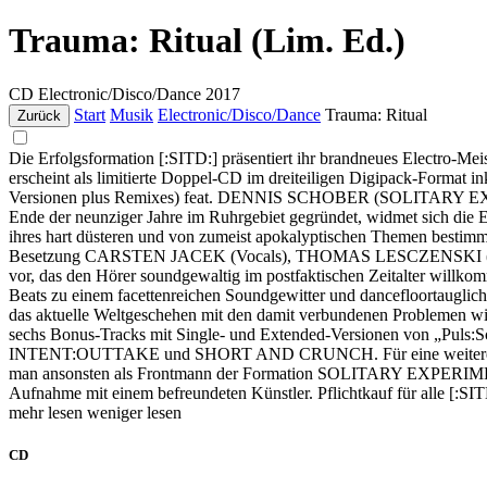
Trauma: Ritual (Lim. Ed.)
CD
Electronic/Disco/Dance
2017
Start
Musik
Electronic/Disco/Dance
Trauma: Ritual
Zurück
Die Erfolgsformation [:SITD:] präsentiert ihr brandneues Electro-M
erscheint als limitierte Doppel-CD im dreiteiligen Digipack-Format 
Versionen plus Remixes) feat. DENNIS SCHOBER (SOLIT
Ende der neunziger Jahre im Ruhrgebiet gegründet, widmet sich die
ihres hart düsteren und von zumeist apokalyptischen Themen bestimmt
Besetzung CARSTEN JACEK (Vocals), THOMAS LESCZENSKI (Keybo
vor, das den Hörer soundgewaltig im postfaktischen Zeitalter willk
Beats zu einem facettenreichen Soundgewitter und dancefloortauglich
das aktuelle Weltgeschehen mit den damit verbundenen Problemen wie 
sechs Bonus-Tracks mit Single- und Extended-Versionen von „Pul
INTENT:OUTTAKE und SHORT AND CRUNCH. Für eine weitere freud
man ansonsten als Frontmann der Formation SOLITARY EXPERIMENTS k
Aufnahme mit einem befreundeten Künstler. Pflichtkauf für alle [:SITD
mehr lesen
weniger lesen
CD