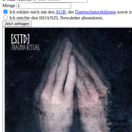
Menge
Ich erkläre mich mit den
AGB
, der
Datenschutzerklärung
sowie m
Ich möchte den HOANZL Newsletter abonnieren.