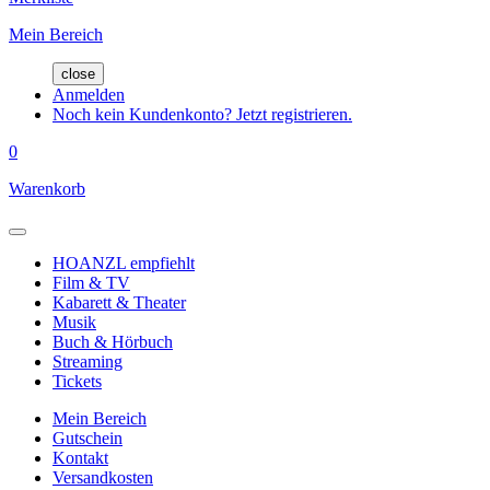
Mein Bereich
close
Anmelden
Noch kein Kundenkonto? Jetzt registrieren.
0
Warenkorb
HOANZL empfiehlt
Film & TV
Kabarett & Theater
Musik
Buch & Hörbuch
Streaming
Tickets
Mein Bereich
Gutschein
Kontakt
Versandkosten