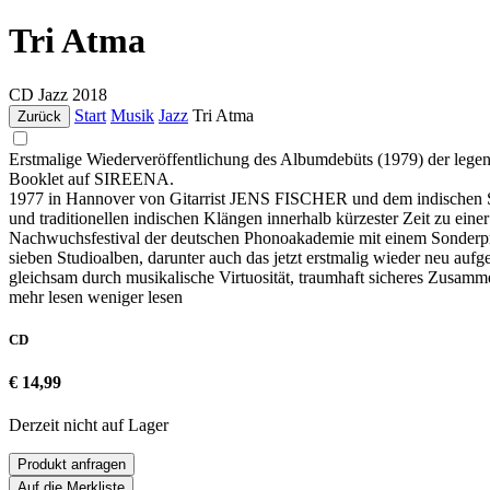
Tri Atma
CD
Jazz
2018
Start
Musik
Jazz
Tri Atma
Zurück
Erstmalige Wiederveröffentlichung des Albumdebüts (1979) der leg
Booklet auf SIREENA.
1977 in Hannover von Gitarrist JENS FISCHER und dem indischen Sc
und traditionellen indischen Klängen innerhalb kürzester Zeit zu eine
Nachwuchsfestival der deutschen Phonoakademie mit einem Sonderprei
sieben Studioalben, darunter auch das jetzt erstmalig wieder neu a
gleichsam durch musikalische Virtuosität, traumhaft sicheres Zusamm
mehr lesen
weniger lesen
CD
€ 14,99
Derzeit nicht auf Lager
Produkt anfragen
Auf die Merkliste