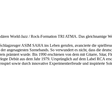
endären World-Jazz / Rock-Formation TRI ATMA. Das gleichnamige Wer
hlagzeuger ASIM SAHA ins Leben gerufen, avancierte die spielfreudi
r der angesagtesten Szenebands. So verwundert es nicht, dass die deutsc
s prämiert wurde. Bis 1990 erschienen von dem mit Gitarre, Sitar, Fl
ufgelegte Debüt aus dem Jahr 1979. Ursprünglich auf dem Label RCA er
enspiel sowie durch innovative Experimentierfreude und inspirierte Sol