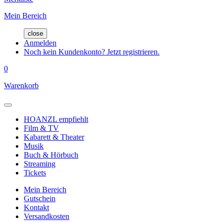
Mein Bereich
close
Anmelden
Noch kein Kundenkonto? Jetzt registrieren.
0
Warenkorb
HOANZL empfiehlt
Film & TV
Kabarett & Theater
Musik
Buch & Hörbuch
Streaming
Tickets
Mein Bereich
Gutschein
Kontakt
Versandkosten