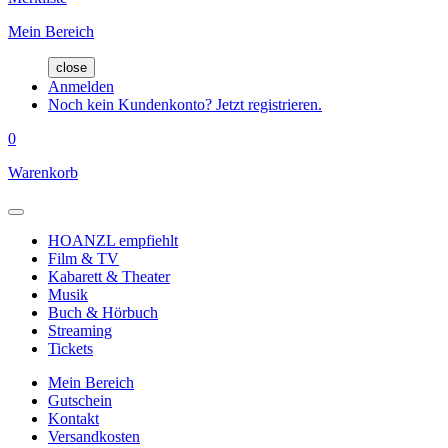
Mein Bereich
close
Anmelden
Noch kein Kundenkonto? Jetzt registrieren.
0
Warenkorb
HOANZL empfiehlt
Film & TV
Kabarett & Theater
Musik
Buch & Hörbuch
Streaming
Tickets
Mein Bereich
Gutschein
Kontakt
Versandkosten