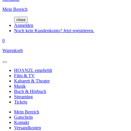
Mein Bereich
close
Anmelden
Noch kein Kundenkonto? Jetzt registrieren.
0
Warenkorb
HOANZL empfiehlt
Film & TV
Kabarett & Theater
Musik
Buch & Hörbuch
Streaming
Tickets
Mein Bereich
Gutschein
Kontakt
Versandkosten