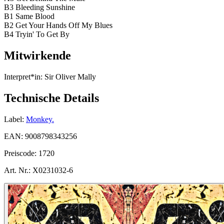
B3 Bleeding Sunshine
B1 Same Blood
B2 Get Your Hands Off My Blues
B4 Tryin' To Get By
Mitwirkende
Interpret*in:
Sir Oliver Mally
Technische Details
Label:
Monkey.
EAN:
9008798343256
Preiscode:
1720
Art. Nr.:
X0231032-6