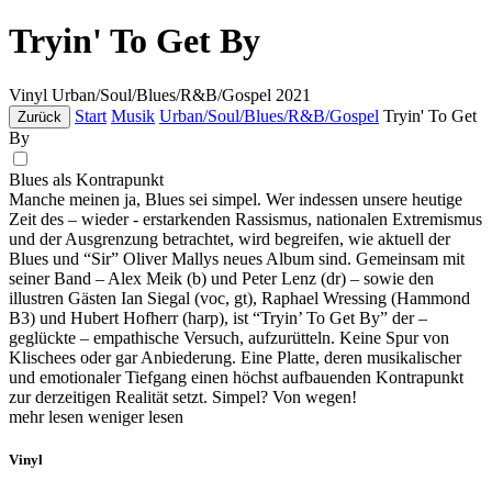
Tryin' To Get By
Vinyl
Urban/Soul/Blues/R&B/Gospel
2021
Start
Musik
Urban/Soul/Blues/R&B/Gospel
Tryin' To Get
Zurück
By
Blues als Kontrapunkt
Manche meinen ja, Blues sei simpel. Wer indessen unsere heutige
Zeit des – wieder - erstarkenden Rassismus, nationalen Extremismus
und der Ausgrenzung betrachtet, wird begreifen, wie aktuell der
Blues und “Sir” Oliver Mallys neues Album sind. Gemeinsam mit
seiner Band – Alex Meik (b) und Peter Lenz (dr) – sowie den
illustren Gästen Ian Siegal (voc, gt), Raphael Wressing (Hammond
B3) und Hubert Hofherr (harp), ist “Tryin’ To Get By” der –
geglückte – empathische Versuch, aufzurütteln. Keine Spur von
Klischees oder gar Anbiederung. Eine Platte, deren musikalischer
und emotionaler Tiefgang einen höchst aufbauenden Kontrapunkt
zur derzeitigen Realität setzt. Simpel? Von wegen!
mehr lesen
weniger lesen
Vinyl