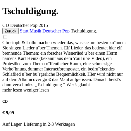
Tschuldigung.
CD
Deutscher Pop
2015
Start
Musik
Deutscher Pop
Tschuldigung.
Zurück
Christoph & Lollo machen wieder das, was sie am besten ko¨nnen:
Sie singen Lieder u¨ber Themen. Elf Lieder, das bedeutet hier elf
brennende Themen: ein forsches Wienerlied u¨ber einen Herrn
namens Karl-Heinz (bekannt aus dem YouTube-Video), ein
Protestlied zum Thema o¨ffentlicher Raum, eine schmissige
Verho¨hnung dummer Internetforenposter, ein bedru¨ckendes
Schlaflied u¨ber bu¨rgerliche Bequemlichkeit. Hier wird nicht nur
auf dem Albumcover groß das Maul aufgerissen. Danach heißt’s
dann verschmitzt „Tschuldigung.“ Wer’s glaubt.
mehr lesen
weniger lesen
CD
€ 9,99
Auf Lager. Lieferung in 2-3 Werktagen