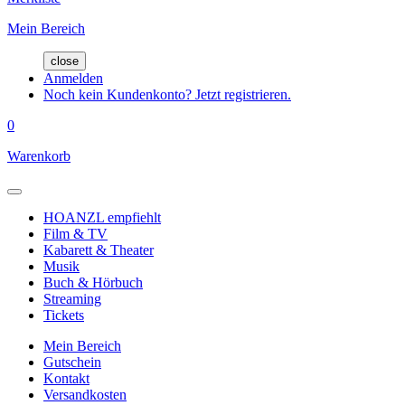
Mein Bereich
close
Anmelden
Noch kein Kundenkonto? Jetzt registrieren.
0
Warenkorb
HOANZL empfiehlt
Film & TV
Kabarett & Theater
Musik
Buch & Hörbuch
Streaming
Tickets
Mein Bereich
Gutschein
Kontakt
Versandkosten