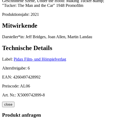
Geschnittene Szene, Under the Hood: Making Tucker &amp;
"Tucker: The Man and the Car" 1948 Promofilm
Produktionsjahr:
2021
Mitwirkende
Darsteller*in:
Jeff Bridges, Joan Allen, Martin Landau
Technische Details
Label:
Pidax Film- und Hörspielverlag
Altersfreigabe:
6
EAN:
4260497428992
Preiscode:
AL06
Art. Nr.:
X5009742899-8
close
Produkt anfragen