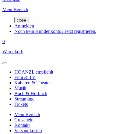
Mein Bereich
close
Anmelden
Noch kein Kundenkonto? Jetzt registrieren.
0
Warenkorb
HOANZL empfiehlt
Film & TV
Kabarett & Theater
Musik
Buch & Hörbuch
Streaming
Tickets
Mein Bereich
Gutschein
Kontakt
Versandkosten