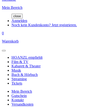
Mein Bereich
close
Anmelden
Noch kein Kundenkonto? Jetzt registrieren.
0
Warenkorb
HOANZL empfiehlt
Film & TV
Kabarett & Theater
Musik
Buch & Hörbuch
Streaming
Tickets
Mein Bereich
Gutschein
Kontakt
Versandkosten