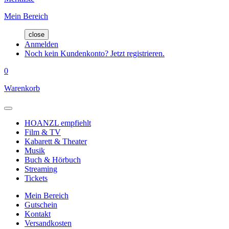
Mein Bereich
close
Anmelden
Noch kein Kundenkonto? Jetzt registrieren.
0
Warenkorb
HOANZL empfiehlt
Film & TV
Kabarett & Theater
Musik
Buch & Hörbuch
Streaming
Tickets
Mein Bereich
Gutschein
Kontakt
Versandkosten