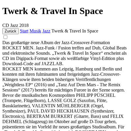
Twerk & Travel In Space
CD
Jazz
2018
Start
Musik
Jazz
Twerk & Travel In Space
Zurück
Das großartige neue Album der Jazz-Crossover-Formation
ROCKET MEN. Jazz-Funk / Fusion treffen auf Dub, Global Beats
und elektronische Sounds. „Twerk & Travel In Space“ erscheint als
CD im Digipack-Format sowie als weißfarbige Vinyl-Edition plus
Download-Code auf JAZZLAB.
ROCKET MEN kommen aus Leipzig, Hamburg und Berlin und
konnten mit ihren fulminanten und freigeistigen Jazz-Crossover-
Klängen sowie ihren beiden bisherigen Veröffentlichungen
„Weightless EP“ (2016) und „Tanz Auf Dem Mars - The Remix
Sessions“ (2017) bereits für mächtiges Furore in der Szene sorgen.
Bevor die musikalischen Kosmopoliten PHILIPP PÜSCHEL
(Trompete, Flügelhorn), LASSE GOLZ (Saxofon, Flöte,
Bassklarinette), VALENTIN MÜHLBERGER (Orgel,
Synthesizer), PAUL DAVID HECKHAUSEN (Synthesizer,
Electronics), BERTRAM BURKERT (Gitarre, Bass) und FELIX
DEHMEL (Schlagzeug) im Oktober auf große D-Tour gehen,
präsentieren sie im Vorfeld ihr neues großartiges Studioalbum. Für