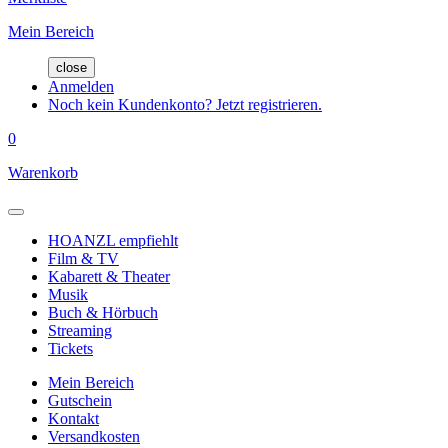
Mein Bereich
close
Anmelden
Noch kein Kundenkonto? Jetzt registrieren.
0
Warenkorb
HOANZL empfiehlt
Film & TV
Kabarett & Theater
Musik
Buch & Hörbuch
Streaming
Tickets
Mein Bereich
Gutschein
Kontakt
Versandkosten