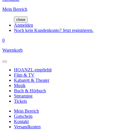
Mein Bereich
close
Anmelden
Noch kein Kundenkonto? Jetzt registrieren.
0
Warenkorb
HOANZL empfiehlt
Film & TV
Kabarett & Theater
Musik
Buch & Hörbuch
Streaming
Tickets
Mein Bereich
Gutschein
Kontakt
Versandkosten