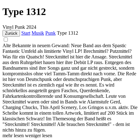
Type 1312
Vinyl
Punk
2024
Start
Musik
Punk
Type 1312
Zurück
Alte Bekannte in neuem Gewand: Neue Band aus dem Spastic
Fantastic Umfeld als limitierte Vinyl LP! Brechmittel? Putzmittel?
Was für ein Quatsch! Streckmittel ist hier die Ansage. Streckmittel
aus dem Ruhrgebiet hauen hier ihre Debüt LP raus. Entgegen des
Bandnamens sind ihre Songs ganz und gar nicht gestreckt, sondern
kompromisslos ohne viel Tamm-Tamm direkt nach vorne. Die Rede
ist hier von Deutschpunk oder deutschsprachigen Punk, aber
Streckmittel ist es ziemlich egal wie ihr es nennt. Es wird
schnörkellos ausgeteilt gegen Faschos, Querdenkende,
Fahrkartenkontrollierende und Konsumgesellschaft. Leute von
Streckmittel waren oder sind in Bands wie Alarmstufe Gerd,
Charging Chucks, This April Scenery, Los Gringos u.v.m. aktiv. Die
Scheibe kommt in einem tollen Artwork, limitiert auf 200 Stück im
klassischen Schwarz! Im Themesong der Band heißt es
"Streckmittel! Streckmittel! Alle brauchen Streckmittel" - dem ist
nichts hinzu zu fügen.
mehr lesen
weniger lesen