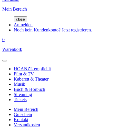
Mein Bereich
close
Anmelden
Noch kein Kundenkonto? Jetzt registrieren.
0
Warenkorb
HOANZL empfiehlt
Film & TV
Kabarett & Theater
Musik
Buch & Hörbuch
Streaming
Tickets
Mein Bereich
Gutschein
Kontakt
Versandkosten