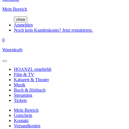
Mein Bereich
close
Anmelden
Noch kein Kundenkonto? Jetzt registrieren.
0
Warenkorb
HOANZL empfiehlt
Film & TV
Kabarett & Theater
Musik
Buch & Hörbuch
Streaming
Tickets
Mein Bereich
Gutschein
Kontakt
Versandkosten