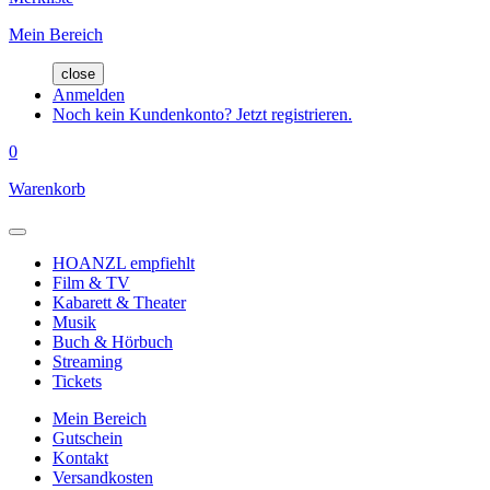
Mein Bereich
close
Anmelden
Noch kein Kundenkonto? Jetzt registrieren.
0
Warenkorb
HOANZL empfiehlt
Film & TV
Kabarett & Theater
Musik
Buch & Hörbuch
Streaming
Tickets
Mein Bereich
Gutschein
Kontakt
Versandkosten