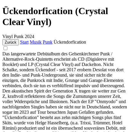
Ückendorfication (Crystal
Clear Vinyl)
Vinyl
Punk
2024
Start
Musik
Punk
Ückendorfication
Zurück
Das langerwartete Debütalbum des Gelsenkirchener Punk /
Alternative-Rock-Quintetts erscheint als CD (Digisleeve mit
Booklet) und LP (Crystal Clear Vinyl) auf Dackelton. Nicht
Schalke, sondern Ückendorf - seit 2017 erobern Desolat von dort
den Indie- und Punk-Underground, sie sind sicher nicht die
einzigen, die Punkrock mit Indie, Grunge und Garage-Elementen
verbinden, doch sie tun es verblüffend impulsiv und überzeugend.
Den akustischen Spirit der Generation X tragen sie weiter zur Gen
Z, kraftvoll reflektieren die Songs die Zumutungen unserer Zeit,
voller Widersprüche und Illusionen. Nach der EP "Onmyodo" und
nachfolgenden Singles haben sie nicht nur in Deutschland, sondern
sogar im 2023 auf Tour besuchten Japan Gefallen gefunden.
"Ückendorfication" besteht aus zehn mächtigen Songs plus fünf
Skits, wurde von Helge Hasselberg, (u.a. Trixsi, Trümmer, Hotel
Rimini) produziert und ist ein überraschend souveränes Debüt, mit