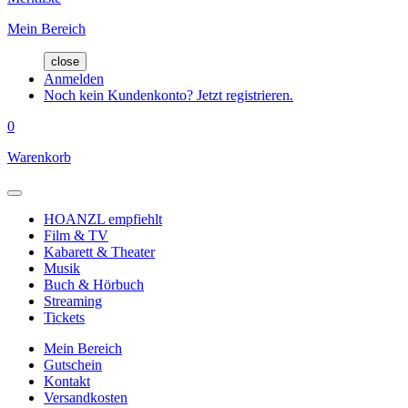
Mein Bereich
close
Anmelden
Noch kein Kundenkonto? Jetzt registrieren.
0
Warenkorb
HOANZL empfiehlt
Film & TV
Kabarett & Theater
Musik
Buch & Hörbuch
Streaming
Tickets
Mein Bereich
Gutschein
Kontakt
Versandkosten