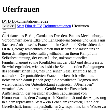
Uferfrauen
DVD
Dokumentationen
2022
Start
Film & TV
Dokumentationen
Uferfrauen
Zurück
Christiane aus Berlin, Carola aus Dresden, Pat aus Mecklenburg-
Vorpommern sowie Elke und Langzeit-Paar Sabine und Gisela aus
Sachsen-Anhalt: sechs Frauen, die in Groß- und Kleinstädten der
DDR gleichgeschlechtlich lebten und liebten. Sie lassen uns an
ihrem damaligen Lebensalltag teilhaben, an ihrem Kampf um
Selbstbestimmung, der ersten Liebe, unkonventioneller
Familienplanung sowie Konflikten mit der SED und dem Gesetz.
So wird ergründet, wie das lesbische Sein unter den Bedingungen
des sozialistischen Regimes und seiner Gesellschaft bis heute
nachwirkt. Die portraitierten Frauen blieben sich selbst treu,
richteten sich damit jedoch gegen die staatlichen Dogmen und
waren deshalb der Unterdrückung ausgesetzt. „Uferfrauen“
vermittelt das omnipräsente Gefühl von der Einsamkeit als
Außenseiterin, der gesellschaftlichen Tabuisierung von
Homosexualität, dem Zwang nach Konformität und der Anpassung
in einem repressiven Staat – ein Leben am (privaten) Rand der
Gesellschaft, immer im persönlichen Zwiespalt, ins kalte Wasser zu