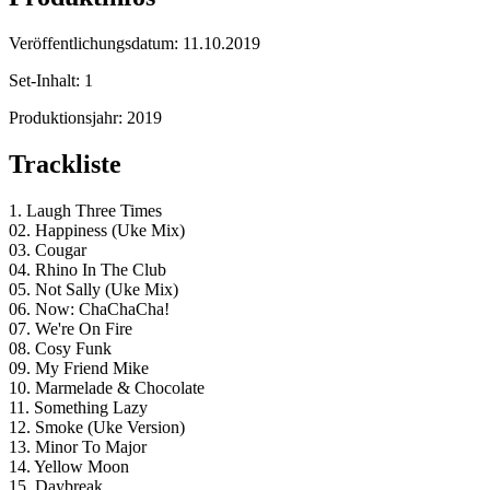
Veröffentlichungsdatum:
11.10.2019
Set-Inhalt:
1
Produktionsjahr:
2019
Trackliste
1. Laugh Three Times
02. Happiness (Uke Mix)
03. Cougar
04. Rhino In The Club
05. Not Sally (Uke Mix)
06. Now: ChaChaCha!
07. We're On Fire
08. Cosy Funk
09. My Friend Mike
10. Marmelade & Chocolate
11. Something Lazy
12. Smoke (Uke Version)
13. Minor To Major
14. Yellow Moon
15. Daybreak