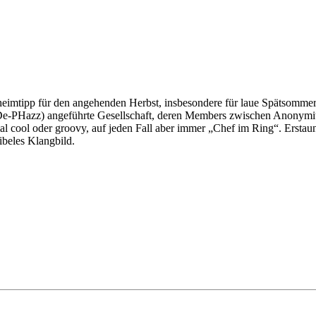
eheimtipp für den angehenden Herbst, insbesondere für laue Spätsomm
De-PHazz) angeführte Gesellschaft, deren Members zwischen Anonymitä
cool oder groovy, auf jeden Fall aber immer „Chef im Ring“. Erstaunl
ibeles Klangbild.