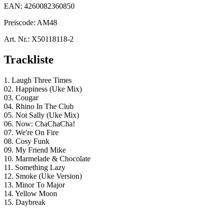
EAN:
4260082360850
Preiscode:
AM48
Art. Nr.:
X50118118-2
Trackliste
1. Laugh Three Times
02. Happiness (Uke Mix)
03. Cougar
04. Rhino In The Club
05. Not Sally (Uke Mix)
06. Now: ChaChaCha!
07. We're On Fire
08. Cosy Funk
09. My Friend Mike
10. Marmelade & Chocolate
11. Something Lazy
12. Smoke (Uke Version)
13. Minor To Major
14. Yellow Moon
15. Daybreak