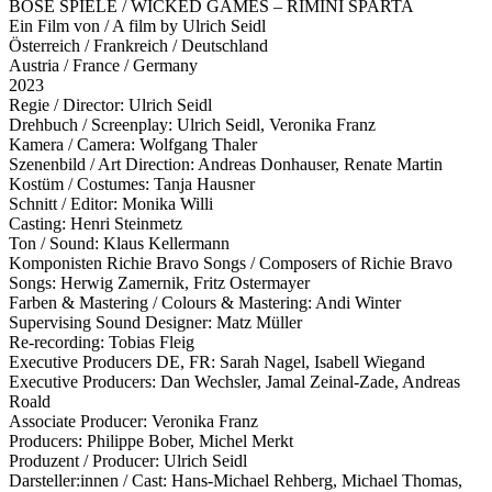
BÖSE SPIELE / WICKED GAMES – RIMINI SPARTA
Ein Film von / A film by Ulrich Seidl
Österreich / Frankreich / Deutschland
Austria / France / Germany
2023
Regie / Director: Ulrich Seidl
Drehbuch / Screenplay: Ulrich Seidl, Veronika Franz
Kamera / Camera: Wolfgang Thaler
Szenenbild / Art Direction: Andreas Donhauser, Renate Martin
Kostüm / Costumes: Tanja Hausner
Schnitt / Editor: Monika Willi
Casting: Henri Steinmetz
Ton / Sound: Klaus Kellermann
Komponisten Richie Bravo Songs / Composers of Richie Bravo
Songs: Herwig Zamernik, Fritz Ostermayer
Farben & Mastering / Colours & Mastering: Andi Winter
Supervising Sound Designer: Matz Müller
Re-recording: Tobias Fleig
Executive Producers DE, FR: Sarah Nagel, Isabell Wiegand
Executive Producers: Dan Wechsler, Jamal Zeinal-Zade, Andreas
Roald
Associate Producer: Veronika Franz
Producers: Philippe Bober, Michel Merkt
Produzent / Producer: Ulrich Seidl
Darsteller:innen / Cast: Hans-Michael Rehberg, Michael Thomas,