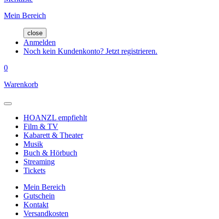
Mein Bereich
close
Anmelden
Noch kein Kundenkonto? Jetzt registrieren.
0
Warenkorb
HOANZL empfiehlt
Film & TV
Kabarett & Theater
Musik
Buch & Hörbuch
Streaming
Tickets
Mein Bereich
Gutschein
Kontakt
Versandkosten