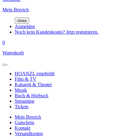
Mein Bereich
close
Anmelden
Noch kein Kundenkonto? Jetzt registrieren.
0
Warenkorb
HOANZL empfiehlt
Film & TV
Kabarett & Theater
Musik
Buch & Hörbuch
Streaming
Tickets
Mein Bereich
Gutschein
Kontakt
Versandkosten