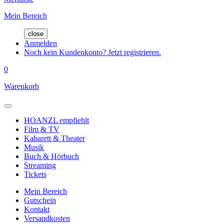
Mein Bereich
close
Anmelden
Noch kein Kundenkonto? Jetzt registrieren.
0
Warenkorb
HOANZL empfiehlt
Film & TV
Kabarett & Theater
Musik
Buch & Hörbuch
Streaming
Tickets
Mein Bereich
Gutschein
Kontakt
Versandkosten