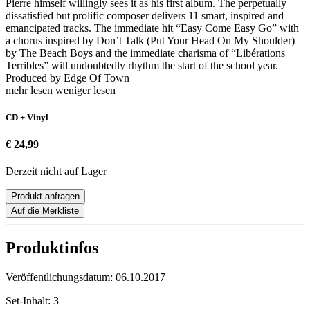
Pierre himself willingly sees it as his first album. The perpetually
dissatisfied but prolific composer delivers 11 smart, inspired and
emancipated tracks. The immediate hit “Easy Come Easy Go” with
a chorus inspired by Don’t Talk (Put Your Head On My Shoulder)
by The Beach Boys and the immediate charisma of “Libérations
Terribles” will undoubtedly rhythm the start of the school year.
Produced by Edge Of Town
mehr lesen
weniger lesen
CD + Vinyl
€ 24,99
Derzeit nicht auf Lager
Produkt anfragen
Auf die Merkliste
Produktinfos
Veröffentlichungsdatum:
06.10.2017
Set-Inhalt:
3