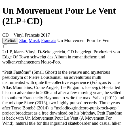
Un Mouvement Pour Le Vent
(2LP+CD)
CD + Vinyl
Français
2017
Start
Musik
Français
Un Mouvement Pour Le Vent
Zurück
2xLP, klares Vinyl, D-Seite geetcht, CD beigelegt. Produziert von
Edge Of Town schwelgt das Album in romantischem und
wolkenverhangenem Noise-Pop.
“Petit Fantôme” (Small Ghost) is the evasive and mysterious
pseudonym of Pierre Loustaunau, an adventurous multi-
instrumentist with quite the collective experience (Frànçois & The
Atlas Mountains, Crane Angels, Le Pingouin, Iceberg). He started
his solo adventure in 2006 and after a few moving years, he settled
in southern France city Bayonne to write the maxi Yallah (2011) and
the mixtape Stave (2013), two highly praised records. Three years
after Torse Bombé (2014), a “melodic-grindcore-punk-rock-pop”
project broadcast as a free download on his birthday, Petit Fantôme
is back with Un Mouvement Pour Le Vent (A Movement For
Wind), natural title for this ingrained skateboarder and casual hiker.