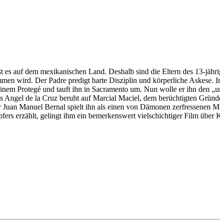
eißt es auf dem mexikanischen Land. Deshalb sind die Eltern des 13-jähri
en wird. Der Padre predigt harte Disziplin und körperliche Askese. In 
n zu seinem Protegé und tauft ihn in Sacramento um. Nun wolle er ihn d
es Angel de la Cruz beruht auf Marcial Maciel, dem berüchtigten Gründ
 Juan Manuel Bernal spielt ihn als einen von Dämonen zerfressenen Mann
fers erzählt, gelingt ihm ein bemerkenswert vielschichtiger Film über 