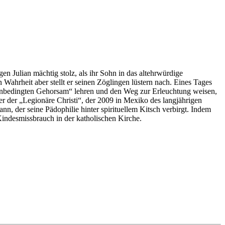
gen Julian mächtig stolz, als ihr Sohn in das altehrwürdige
Wahrheit aber stellt er seinen Zöglingen lüstern nach. Eines Tages
en „unbedingten Gehorsam“ lehren und den Weg zur Erleuchtung weisen,
er der „Legionäre Christi“, der 2009 in Mexiko des langjährigen
, der seine Pädophilie hinter spirituellem Kitsch verbirgt. Indem
Kindesmissbrauch in der katholischen Kirche.