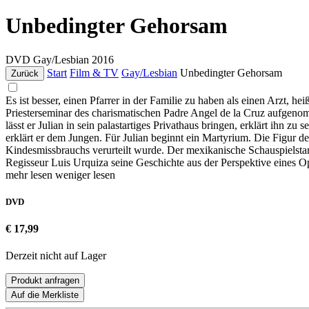
Unbedingter Gehorsam
DVD
Gay/Lesbian
2016
Start
Film & TV
Gay/Lesbian
Unbedingter Gehorsam
Zurück
Es ist besser, einen Pfarrer in der Familie zu haben als einen Arzt, h
Priesterseminar des charismatischen Padre Angel de la Cruz aufgenomm
lässt er Julian in sein palastartiges Privathaus bringen, erklärt ih
erklärt er dem Jungen. Für Julian beginnt ein Martyrium. Die Figur d
Kindesmissbrauchs verurteilt wurde. Der mexikanische Schauspielstar
Regisseur Luis Urquiza seine Geschichte aus der Perspektive eines Op
mehr lesen
weniger lesen
DVD
€ 17,99
Derzeit nicht auf Lager
Produkt anfragen
Auf die Merkliste