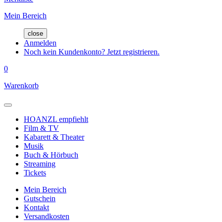
Mein Bereich
close
Anmelden
Noch kein Kundenkonto? Jetzt registrieren.
0
Warenkorb
HOANZL empfiehlt
Film & TV
Kabarett & Theater
Musik
Buch & Hörbuch
Streaming
Tickets
Mein Bereich
Gutschein
Kontakt
Versandkosten