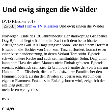
Und ewig singen die Wälder
DVD
Klassiker
2018
Start
Film & TV
Klassiker
Und ewig singen die Wälder
Zurück
Norwegen, Ende des 18. Jahrhunderts: Der starrköpfige Großbauer
Dag Björndal liegt seit Jahren im Zwist mit dem benachbarten
Adeligen von Gall. Als Dags jüngster Sohn Tore bei einem Dorffest
Elisabeth, die Tochter von Gall, zum Tanz auffordert, kommt es zu
einer Auseinandersetzung, in deren Verlauf Tore stirbt. Björndal
schwört bittere Rache und auch sein sanftmütiger Sohn, Dag junior,
kann dem Hass des alten Mannes nicht Einhalt gebieten. Björndal
erreicht schließlich sein Ziel: Er bringt die Familie der von Galls um
Hab und Gut. Elisabeth, die den Landsitz ihrer Familie eher den
Flammen opfert, als ihn den Rivalen zu überlassen, stirbt in den
eigenen Flammen. Erst als sein Enkel geboren wird, zeigt sich der
alte Dag geläutert.
mehr lesen
weniger lesen
DVD
€ 14,99