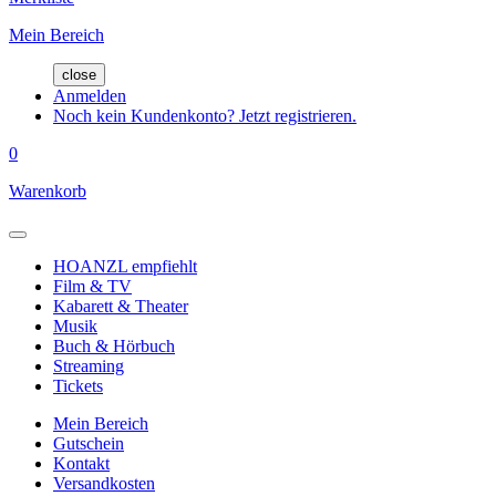
Mein Bereich
close
Anmelden
Noch kein Kundenkonto? Jetzt registrieren.
0
Warenkorb
HOANZL empfiehlt
Film & TV
Kabarett & Theater
Musik
Buch & Hörbuch
Streaming
Tickets
Mein Bereich
Gutschein
Kontakt
Versandkosten