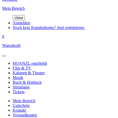
Mein Bereich
close
Anmelden
Noch kein Kundenkonto? Jetzt registrieren.
0
Warenkorb
HOANZL empfiehlt
Film & TV
Kabarett & Theater
Musik
Buch & Hörbuch
Streaming
Tickets
Mein Bereich
Gutschein
Kontakt
Versandkosten