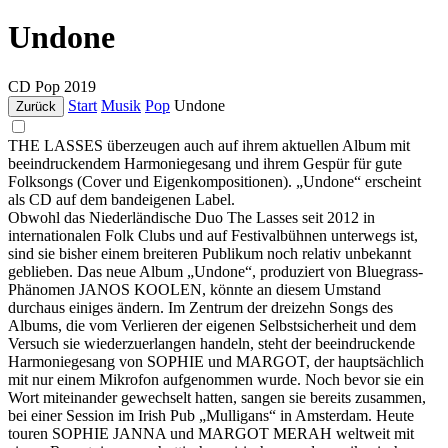
Undone
CD
Pop
2019
Start
Musik
Pop
Undone
Zurück
THE LASSES überzeugen auch auf ihrem aktuellen Album mit
beeindruckendem Harmoniegesang und ihrem Gespür für gute
Folksongs (Cover und Eigenkompositionen). „Undone“ erscheint
als CD auf dem bandeigenen Label.
Obwohl das Niederländische Duo The Lasses seit 2012 in
internationalen Folk Clubs und auf Festivalbühnen unterwegs ist,
sind sie bisher einem breiteren Publikum noch relativ unbekannt
geblieben. Das neue Album „Undone“, produziert von Bluegrass-
Phänomen JANOS KOOLEN, könnte an diesem Umstand
durchaus einiges ändern. Im Zentrum der dreizehn Songs des
Albums, die vom Verlieren der eigenen Selbstsicherheit und dem
Versuch sie wiederzuerlangen handeln, steht der beeindruckende
Harmoniegesang von SOPHIE und MARGOT, der hauptsächlich
mit nur einem Mikrofon aufgenommen wurde. Noch bevor sie ein
Wort miteinander gewechselt hatten, sangen sie bereits zusammen,
bei einer Session im Irish Pub „Mulligans“ in Amsterdam. Heute
touren SOPHIE JANNA und MARGOT MERAH weltweit mit