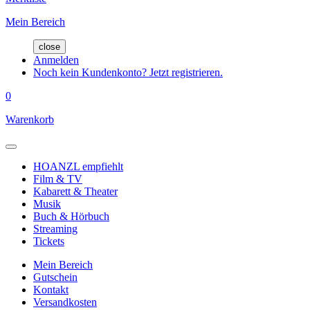
Mein Bereich
close
Anmelden
Noch kein Kundenkonto? Jetzt registrieren.
0
Warenkorb
HOANZL empfiehlt
Film & TV
Kabarett & Theater
Musik
Buch & Hörbuch
Streaming
Tickets
Mein Bereich
Gutschein
Kontakt
Versandkosten