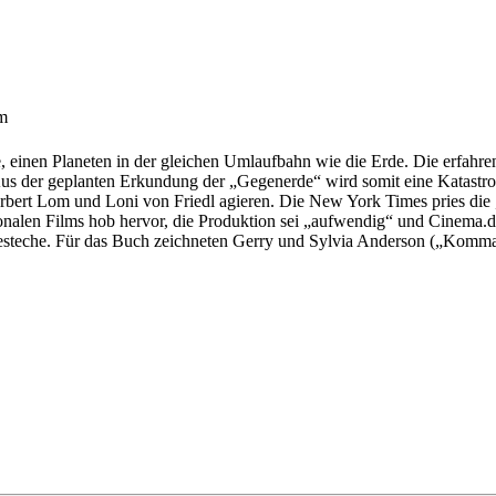
um
einen Planeten in der gleichen Umlaufbahn wie die Erde. Die erfahr
Aus der geplanten Erkundung der „Gegenerde“ wird somit eine Katastrop
Herbert Lom und Loni von Friedl agieren. Die New York Times pries die
onalen Films hob hervor, die Produktion sei „aufwendig“ und Cinema.de
 besteche. Für das Buch zeichneten Gerry und Sylvia Anderson („Kom