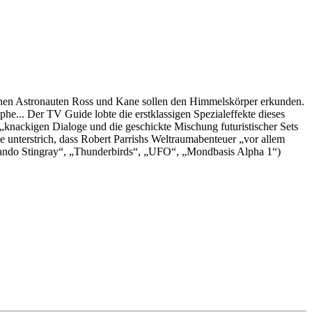
enen Astronauten Ross und Kane sollen den Himmelskörper erkunden.
he... Der TV Guide lobte die erstklassigen Spezialeffekte dieses
 „knackigen Dialoge und die geschickte Mischung futuristischer Sets
 unterstrich, dass Robert Parrishs Weltraumabenteuer „vor allem
mando Stingray“, „Thunderbirds“, „UFO“, „Mondbasis Alpha 1“)