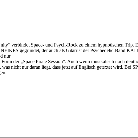
ty“ verbindet Space- und Psych-Rock zu einem hypnotischen Trip.
 gegründet, der auch als Gitarrist der Psychedelic-Band KATINKA 
nd nur
Form der „Space Pirate Session“. Auch wenn musikalisch noch deut
s nicht nur daran liegt, dass jetzt auf Englisch getextet wird. Bei S
gen.