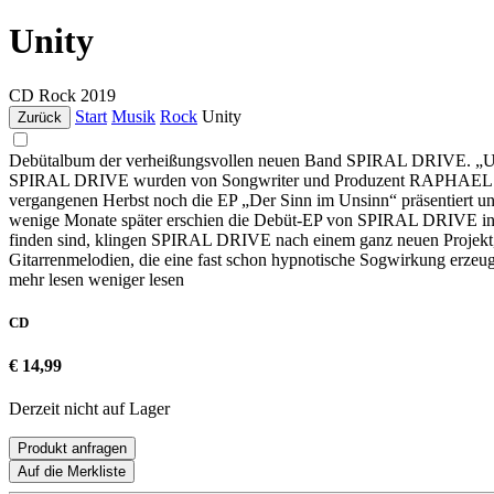
Unity
CD
Rock
2019
Start
Musik
Rock
Unity
Zurück
Debütalbum der verheißungsvollen neuen Band SPIRAL DRIVE. „Uni
SPIRAL DRIVE wurden von Songwriter und Produzent RAPHAEL NEIKES
vergangenen Herbst noch die EP „Der Sinn im Unsinn“ präsentiert u
wenige Monate später erschien die Debüt-EP von SPIRAL DRIVE in 
finden sind, klingen SPIRAL DRIVE nach einem ganz neuen Projekt, wa
Gitarrenmelodien, die eine fast schon hypnotische Sogwirkung erzeu
mehr lesen
weniger lesen
CD
€ 14,99
Derzeit nicht auf Lager
Produkt anfragen
Auf die Merkliste