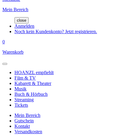
Mein Bereich
close
Anmelden
Noch kein Kundenkonto? Jetzt registrieren.
0
Warenkorb
HOANZL empfiehlt
Film & TV
Kabarett & Theater
Musik
Buch & Hörbuch
Streaming
Tickets
Mein Bereich
Gutschein
Kontakt
Versandkosten