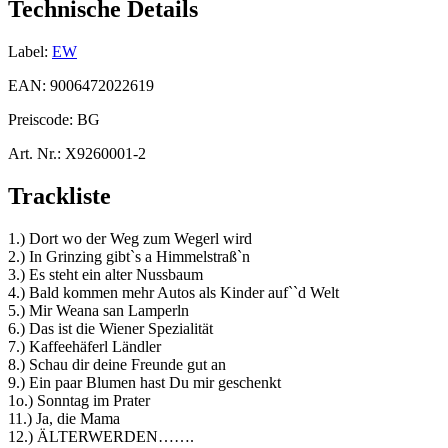
Technische Details
Label:
EW
EAN:
9006472022619
Preiscode:
BG
Art. Nr.:
X9260001-2
Trackliste
1.) Dort wo der Weg zum Wegerl wird
2.) In Grinzing gibt`s a Himmelstraß`n
3.) Es steht ein alter Nussbaum
4.) Bald kommen mehr Autos als Kinder auf``d Welt
5.) Mir Weana san Lamperln
6.) Das ist die Wiener Spezialität
7.) Kaffeehäferl Ländler
8.) Schau dir deine Freunde gut an
9.) Ein paar Blumen hast Du mir geschenkt
1o.) Sonntag im Prater
11.) Ja, die Mama
12.) ÄLTERWERDEN…….