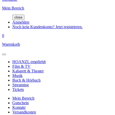
Mein Bereich
close
Anmelden
Noch kein Kundenkonto? Jetzt registrieren.
0
Warenkorb
HOANZL empfiehlt
Film & TV
Kabarett & Theater
Musik
Buch & Hörbuch
Streaming
Tickets
Mein Bereich
Gutschein
Kontakt
Versandkosten