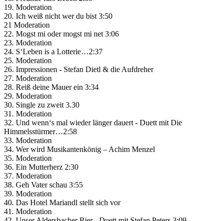
19. Moderation
20. Ich weiß nicht wer du bist 3:50
21 Moderation
22. Mogst mi oder mogst mi net 3:06
23. Moderation
24. S‘Leben is a Lotterie…2:37
25. Moderation
26. Impressionen - Stefan Dietl & die Aufdreher
27. Moderation
28. Reiß deine Mauer ein 3:34
29. Moderation
30. Single zu zweit 3.30
31. Moderation
32. Und wenn‘s mal wieder länger dauert - Duett mit Die
Himmelsstürmer…2:58
33. Moderation
34. Wer wird Musikantenkönig – Achim Menzel
35. Moderation
36. Ein Mutterherz 2:30
37. Moderation
38. Geh Vater schau 3:55
39. Moderation
40. Das Hotel Mariandl stellt sich vor
41. Moderation
42. Unser Aldersbacher Bier - Duett mit Stefan Peters 3:09