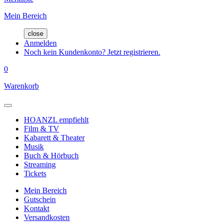
Mein Bereich
close
Anmelden
Noch kein Kundenkonto? Jetzt registrieren.
0
Warenkorb
HOANZL empfiehlt
Film & TV
Kabarett & Theater
Musik
Buch & Hörbuch
Streaming
Tickets
Mein Bereich
Gutschein
Kontakt
Versandkosten