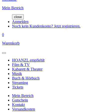
Mein Bereich
close
Anmelden
Noch kein Kundenkonto? Jetzt registrieren.
0
Warenkorb
HOANZL empfiehlt
Film & TV
Kabarett & Theater
Musik
Buch & Hörbuch
Streaming
Tickets
Mein Bereich
Gutschein
Kontakt
Versandkosten