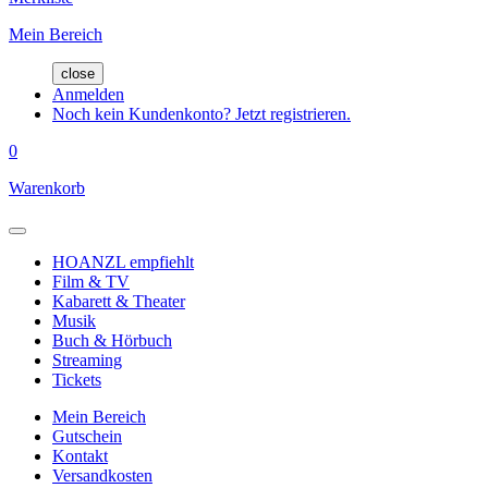
Mein Bereich
close
Anmelden
Noch kein Kundenkonto? Jetzt registrieren.
0
Warenkorb
HOANZL empfiehlt
Film & TV
Kabarett & Theater
Musik
Buch & Hörbuch
Streaming
Tickets
Mein Bereich
Gutschein
Kontakt
Versandkosten