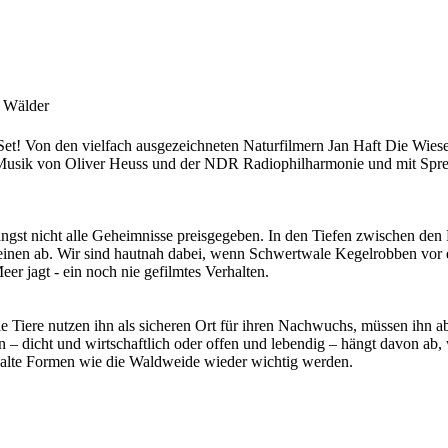
 Wälder
Set! Von den vielfach ausgezeichneten Naturfilmern Jan Haft Die Wie
Musik von Oliver Heuss und der NDR Radiophilharmonie und mit Spr
 längst nicht alle Geheimnisse preisgegeben. In den Tiefen zwischen 
nen ab. Wir sind hautnah dabei, wenn Schwertwale Kegelrobben vor de
r jagt - ein noch nie gefilmtes Verhalten.
le Tiere nutzen ihn als sicheren Ort für ihren Nachwuchs, müssen ihn
n – dicht und wirtschaftlich oder offen und lebendig – hängt davon ab
lte Formen wie die Waldweide wieder wichtig werden.