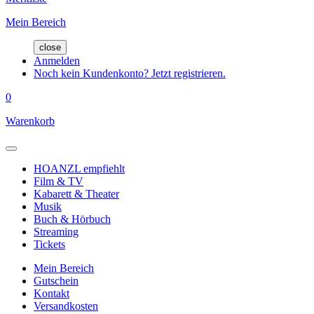
Mein Bereich
close
Anmelden
Noch kein Kundenkonto? Jetzt registrieren.
0
Warenkorb
HOANZL empfiehlt
Film & TV
Kabarett & Theater
Musik
Buch & Hörbuch
Streaming
Tickets
Mein Bereich
Gutschein
Kontakt
Versandkosten