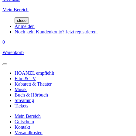
Mein Bereich
close
Anmelden
Noch kein Kundenkonto? Jetzt registrieren.
0
Warenkorb
HOANZL empfiehlt
Film & TV
Kabarett & Theater
Musik
Buch & Hörbuch
Streaming
Tickets
Mein Bereich
Gutschein
Kontakt
Versandkosten