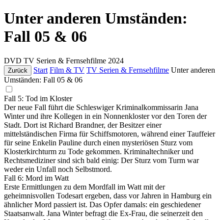
Unter anderen Umständen:
Fall 05 & 06
DVD
TV Serien & Fernsehfilme
2024
Start
Film & TV
TV Serien & Fernsehfilme
Unter anderen
Zurück
Umständen: Fall 05 & 06
Fall 5: Tod im Kloster
Der neue Fall führt die Schleswiger Kriminalkommissarin Jana
Winter und ihre Kollegen in ein Nonnenkloster vor den Toren der
Stadt. Dort ist Richard Brandner, der Besitzer einer
mittelständischen Firma für Schiffsmotoren, während einer Tauffeier
für seine Enkelin Pauline durch einen mysteriösen Sturz vom
Klosterkirchturm zu Tode gekommen. Kriminaltechniker und
Rechtsmediziner sind sich bald einig: Der Sturz vom Turm war
weder ein Unfall noch Selbstmord.
Fall 6: Mord im Watt
Erste Ermittlungen zu dem Mordfall im Watt mit der
geheimnisvollen Todesart ergeben, dass vor Jahren in Hamburg ein
ähnlicher Mord passiert ist. Das Opfer damals: ein geschiedener
Staatsanwalt. Jana Winter befragt die Ex-Frau, die seinerzeit den