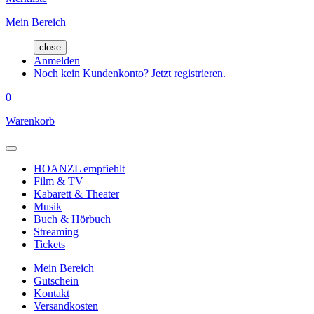
Mein Bereich
close
Anmelden
Noch kein Kundenkonto? Jetzt registrieren.
0
Warenkorb
HOANZL empfiehlt
Film & TV
Kabarett & Theater
Musik
Buch & Hörbuch
Streaming
Tickets
Mein Bereich
Gutschein
Kontakt
Versandkosten