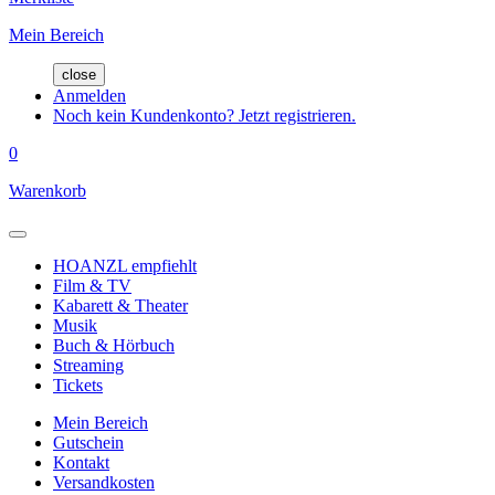
Mein Bereich
close
Anmelden
Noch kein Kundenkonto? Jetzt registrieren.
0
Warenkorb
HOANZL empfiehlt
Film & TV
Kabarett & Theater
Musik
Buch & Hörbuch
Streaming
Tickets
Mein Bereich
Gutschein
Kontakt
Versandkosten