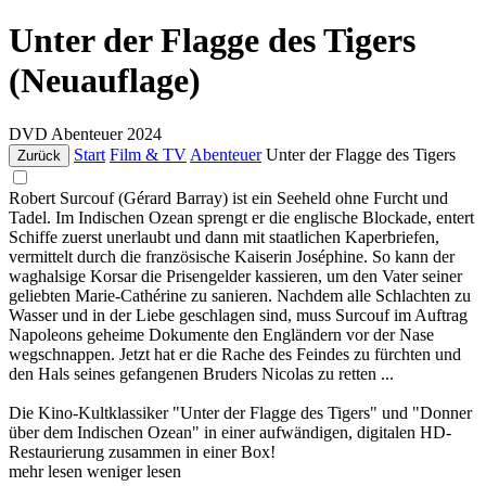
Unter der Flagge des Tigers
(Neuauflage)
DVD
Abenteuer
2024
Start
Film & TV
Abenteuer
Unter der Flagge des Tigers
Zurück
Robert Surcouf (Gérard Barray) ist ein Seeheld ohne Furcht und
Tadel. Im Indischen Ozean sprengt er die englische Blockade, entert
Schiffe zuerst unerlaubt und dann mit staatlichen Kaperbriefen,
vermittelt durch die französische Kaiserin Joséphine. So kann der
waghalsige Korsar die Prisengelder kassieren, um den Vater seiner
geliebten Marie-Cathérine zu sanieren. Nachdem alle Schlachten zu
Wasser und in der Liebe geschlagen sind, muss Surcouf im Auftrag
Napoleons geheime Dokumente den Engländern vor der Nase
wegschnappen. Jetzt hat er die Rache des Feindes zu fürchten und
den Hals seines gefangenen Bruders Nicolas zu retten ...
Die Kino-Kultklassiker "Unter der Flagge des Tigers" und "Donner
über dem Indischen Ozean" in einer aufwändigen, digitalen HD-
Restaurierung zusammen in einer Box!
mehr lesen
weniger lesen