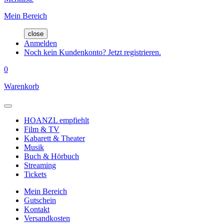
Mein Bereich
close
Anmelden
Noch kein Kundenkonto? Jetzt registrieren.
0
Warenkorb
HOANZL empfiehlt
Film & TV
Kabarett & Theater
Musik
Buch & Hörbuch
Streaming
Tickets
Mein Bereich
Gutschein
Kontakt
Versandkosten