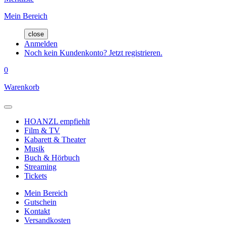
Mein Bereich
close
Anmelden
Noch kein Kundenkonto? Jetzt registrieren.
0
Warenkorb
HOANZL empfiehlt
Film & TV
Kabarett & Theater
Musik
Buch & Hörbuch
Streaming
Tickets
Mein Bereich
Gutschein
Kontakt
Versandkosten