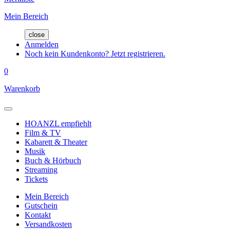
Mein Bereich
close
Anmelden
Noch kein Kundenkonto? Jetzt registrieren.
0
Warenkorb
HOANZL empfiehlt
Film & TV
Kabarett & Theater
Musik
Buch & Hörbuch
Streaming
Tickets
Mein Bereich
Gutschein
Kontakt
Versandkosten