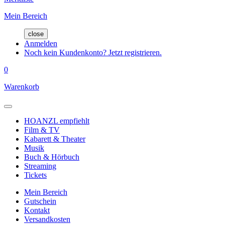
Mein Bereich
close
Anmelden
Noch kein Kundenkonto? Jetzt registrieren.
0
Warenkorb
HOANZL empfiehlt
Film & TV
Kabarett & Theater
Musik
Buch & Hörbuch
Streaming
Tickets
Mein Bereich
Gutschein
Kontakt
Versandkosten