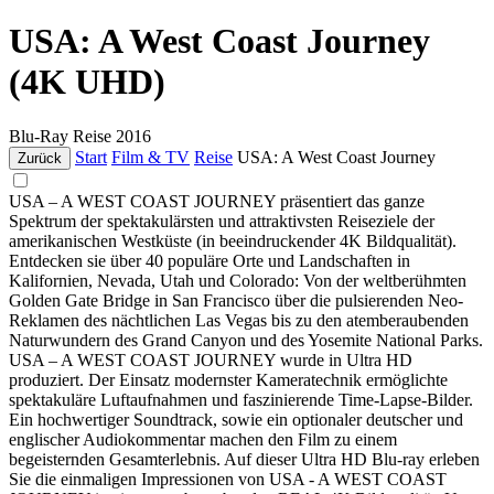
USA: A West Coast Journey
(4K UHD)
Blu-Ray
Reise
2016
Start
Film & TV
Reise
USA: A West Coast Journey
Zurück
USA – A WEST COAST JOURNEY präsentiert das ganze
Spektrum der spektakulärsten und attraktivsten Reiseziele der
amerikanischen Westküste (in beeindruckender 4K Bildqualität).
Entdecken sie über 40 populäre Orte und Landschaften in
Kalifornien, Nevada, Utah und Colorado: Von der weltberühmten
Golden Gate Bridge in San Francisco über die pulsierenden Neo-
Reklamen des nächtlichen Las Vegas bis zu den atemberaubenden
Naturwundern des Grand Canyon und des Yosemite National Parks.
USA – A WEST COAST JOURNEY wurde in Ultra HD
produziert. Der Einsatz modernster Kameratechnik ermöglichte
spektakuläre Luftaufnahmen und faszinierende Time-Lapse-Bilder.
Ein hochwertiger Soundtrack, sowie ein optionaler deutscher und
englischer Audiokommentar machen den Film zu einem
begeisternden Gesamterlebnis. Auf dieser Ultra HD Blu-ray erleben
Sie die einmaligen Impressionen von USA - A WEST COAST