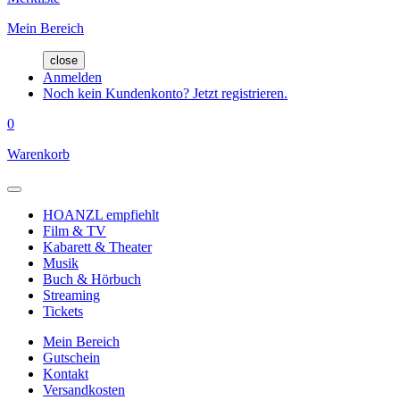
Mein Bereich
close
Anmelden
Noch kein Kundenkonto? Jetzt registrieren.
0
Warenkorb
HOANZL empfiehlt
Film & TV
Kabarett & Theater
Musik
Buch & Hörbuch
Streaming
Tickets
Mein Bereich
Gutschein
Kontakt
Versandkosten