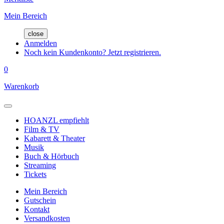
Mein Bereich
close
Anmelden
Noch kein Kundenkonto? Jetzt registrieren.
0
Warenkorb
HOANZL empfiehlt
Film & TV
Kabarett & Theater
Musik
Buch & Hörbuch
Streaming
Tickets
Mein Bereich
Gutschein
Kontakt
Versandkosten