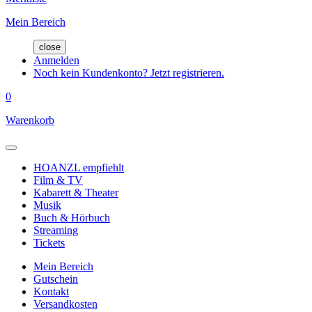
Mein Bereich
close
Anmelden
Noch kein Kundenkonto? Jetzt registrieren.
0
Warenkorb
HOANZL empfiehlt
Film & TV
Kabarett & Theater
Musik
Buch & Hörbuch
Streaming
Tickets
Mein Bereich
Gutschein
Kontakt
Versandkosten