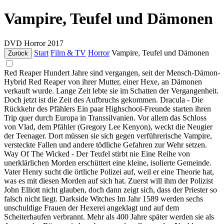
Vampire, Teufel und Dämonen
DVD
Horror
2017
Start
Film & TV
Horror
Vampire, Teufel und Dämonen
Zurück
Red Reaper Hundert Jahre sind vergangen, seit der Mensch-Dämon-
Hybrid Red Reaper von ihrer Mutter, einer Hexe, an Dämonen
verkauft wurde. Lange Zeit lebte sie im Schatten der Vergangenheit.
Doch jetzt ist die Zeit des Aufbruchs gekommen. Dracula - Die
Rückkehr des Pfählers Ein paar Highschool-Freunde starten ihren
Trip quer durch Europa in Transsilvanien. Vor allem das Schloss
von Vlad, dem Pfähler (Gregory Lee Kenyon), weckt die Neugier
der Teenager. Dort müssen sie sich gegen verführerische Vampire,
versteckte Fallen und andere tödliche Gefahren zur Wehr setzen.
Way Of The Wicked - Der Teufel stirbt nie Eine Reihe von
unerklärlichen Morden erschüttert eine kleine, isolierte Gemeinde.
Vater Henry sucht die örtliche Polizei auf, weil er eine Theorie hat,
was es mit diesen Morden auf sich hat. Zuerst will ihm der Polizist
John Elliott nicht glauben, doch dann zeigt sich, dass der Priester so
falsch nicht liegt. Darkside Witches Im Jahr 1589 werden sechs
unschuldige Frauen der Hexerei angeklagt und auf dem
Scheiterhaufen verbrannt. Mehr als 400 Jahre später werden sie als