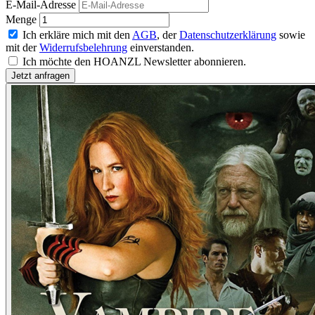
E-Mail-Adresse
Menge
Ich erkläre mich mit den
AGB
, der
Datenschutzerklärung
sowie
mit der
Widerrufsbelehrung
einverstanden.
Ich möchte den HOANZL Newsletter abonnieren.