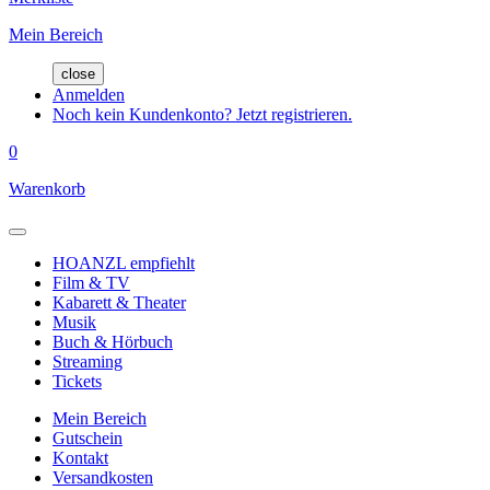
Mein Bereich
close
Anmelden
Noch kein Kundenkonto? Jetzt registrieren.
0
Warenkorb
HOANZL empfiehlt
Film & TV
Kabarett & Theater
Musik
Buch & Hörbuch
Streaming
Tickets
Mein Bereich
Gutschein
Kontakt
Versandkosten